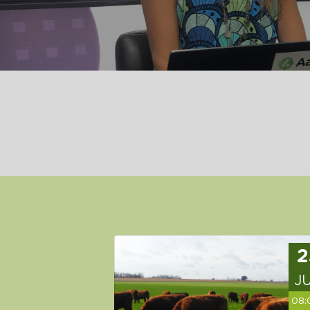
2
J
08: