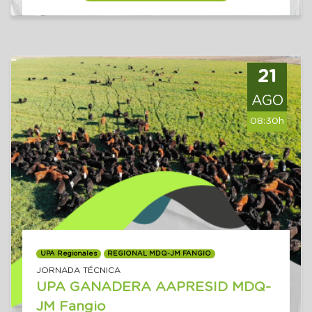
21
AGO
08:30h
UPA Regionales
REGIONAL MDQ-JM FANGIO
JORNADA TÉCNICA
UPA GANADERA AAPRESID MDQ-
JM Fangio