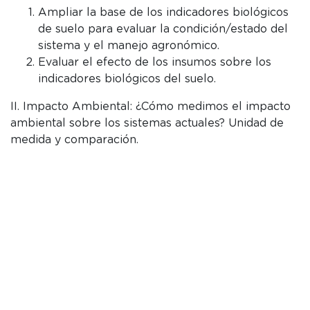
Ampliar la base de los indicadores biológicos
de suelo para evaluar la condición/estado del
sistema y el manejo agronómico.
Evaluar el efecto de los insumos sobre los
indicadores biológicos del suelo.
II. Impacto Ambiental: ¿Cómo medimos el impacto
ambiental sobre los sistemas actuales? Unidad de
medida y comparación.
Disponer de herramientas de evaluación de
impacto ambiental
Conocer el efecto de la intensificación sobre el
nivel de retención de plaguicidas en suelo.
Evaluar el riesgo de insecticidas sobre los
polinizadores y los artrópodos benéficos del
suelo en función de la diversificación y la
intensificación y el paisaje
Conocimiento del efecto de la diversidad de