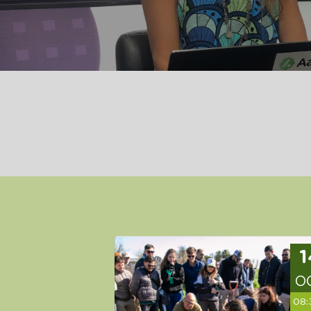
1
O
08: