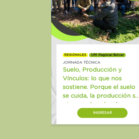
REGIONALES
UPA Regional Bolivar
JORNADA TÉCNICA
Suelo, Producción y
Vínculos: lo que nos
sostiene. Porque el suelo
se cuida, la producción se
piensa, y los vínculos se
cultivan.
INGRESAR