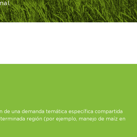
nal.
ión de una demanda temática específica compartida
eterminada región (por ejemplo, manejo de maíz en