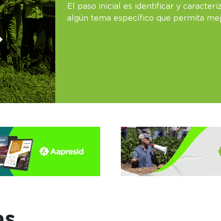
El paso inicial es identificar y caract
algún tema específico que permita mej
as