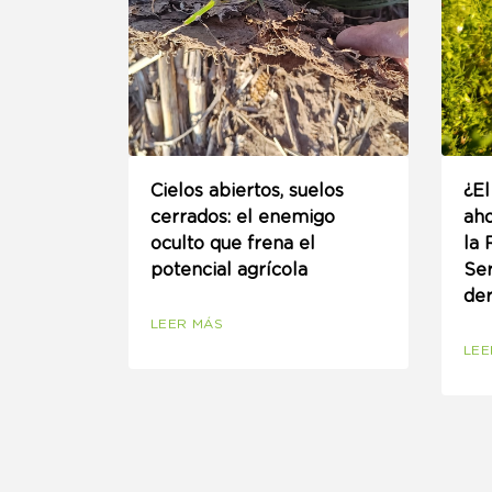
Cielos abiertos, suelos
¿E
cerrados: el enemigo
aho
oculto que frena el
la 
potencial agrícola
Ser
der
LEER MÁS
LEE