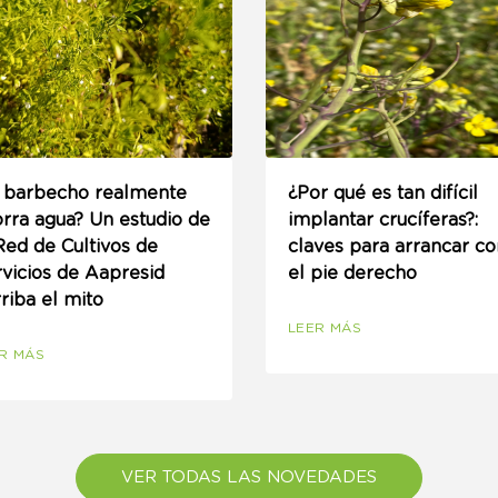
l barbecho realmente
¿Por qué es tan difícil
rra agua? Un estudio de
implantar crucíferas?:
Red de Cultivos de
claves para arrancar co
vicios de Aapresid
el pie derecho
riba el mito
LEER MÁS
R MÁS
VER TODAS LAS NOVEDADES