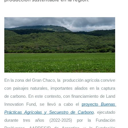
producción sustentable en la región.
En la zona del Gran Chaco, la  producción agrícola convive 
con paisajes naturales, importantes aliados en la captura 
de carbono. En este contexto, con financiamiento de Land 
Innovation Fund, se llevó a cabo el 
proyecto 
Buenas 
Prácticas Agrícolas y Secuestro de Carbono
,
 ejecutado 
durante tres años (2022-2025) por la Fundación 