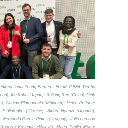
el International Young Farmers Forum GFFA. Bertha 
on), Ide Kohei (Japan), Ruilong Ren (China), Dinh 
a), Zinaida Plamadeala (Moldova), Helen Po?rtner 
Stoliarenko (Ukraine), Stuart Nyanzi (Uganda), 
, Fernando Garcia Pintos (Uruguay), Julia Lernoud 
, Roselyn Kasunda (Malawi), Maria Emilia Macor 