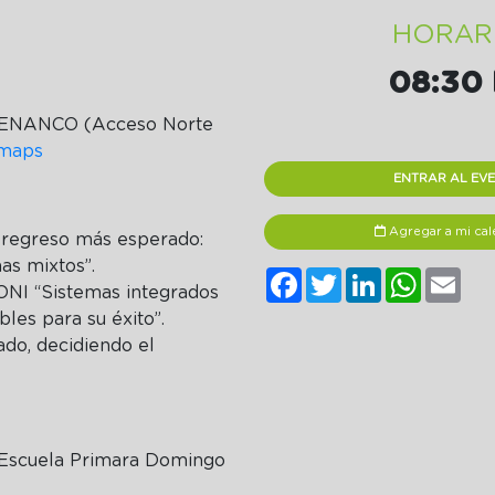
HORAR
08:30 
NANCO (Acceso Norte
 maps
ENTRAR AL EV
Agregar a mi cal
regreso más esperado:
as mixtos”.
Facebook
Twitter
LinkedIn
WhatsA
Ema
I “Sistemas integrados
les para su éxito”.
o, decidiendo el
 Escuela Primara Domingo