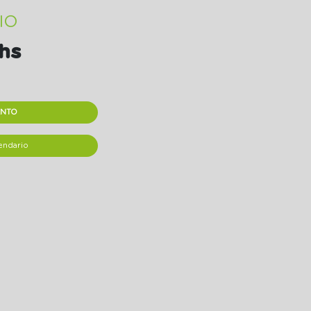
IO
hs
ENTO
endario
pp
il