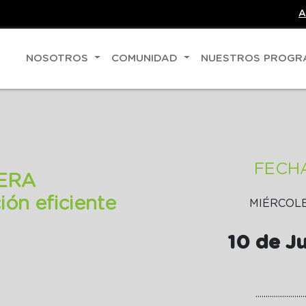
A
NOSOTROS
COMUNIDAD
NUESTROS PROG
FECH
ERA
ón eficiente
MIÉRCOL
10 de J
........................